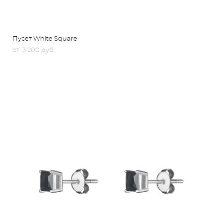
Пусет White Square
от 3 200 pуб.