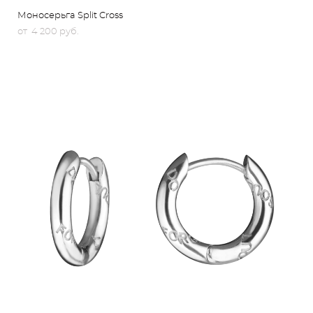
Моносерьга Split Cross
от 4 200 pуб.