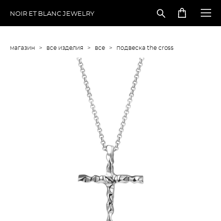
NOIR ET BLANC JEWELRY
магазин
>
все изделия
>
все
>
подвеска the cross