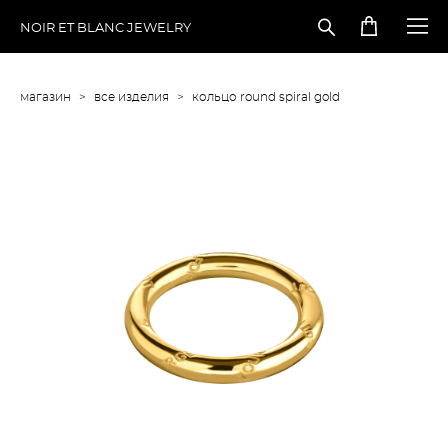
NOIR ET BLANC JEWELRY
магазин
>
все изделия
>
кольцо round spiral gold