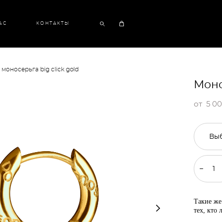
АС
КОНТАКТЫ
моносерьга big click gold
Моно
от 5 00
Вы
Такие же
тех, кто