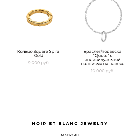
Кольцо Square Spiral
Браслет/подвеска
Gold
"Quote" с
индивидуальной
9 000 pуб.
надписью на навесе
10 000 pуб.
NOIR ET BLANC JEWELRY
МАГАЗИН